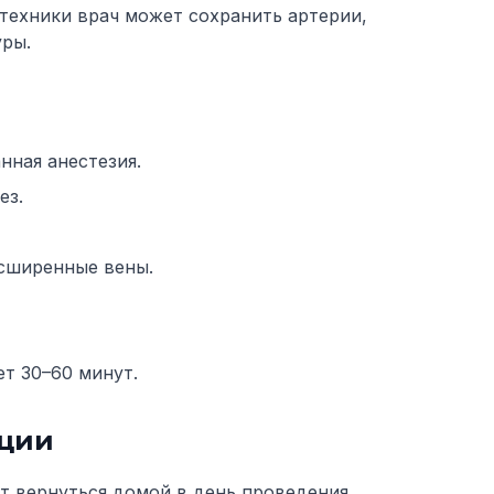
техники врач может сохранить артерии,
уры.
нная анестезия.
ез.
сширенные вены.
т 30–60 минут.
ации
 вернуться домой в день проведения