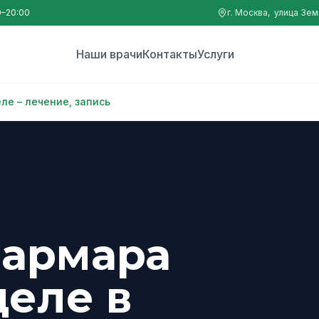
0–20:00
г. Москва, улица Зе
Наши врачи
Контакты
Услуги
е – лечение, запись
армара
целе в