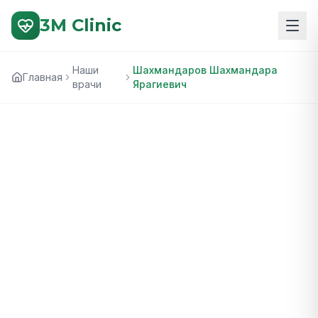
3M Clinic
Наши
Шахмандаров Шахмандара
Главная
врачи
Ярагиевич