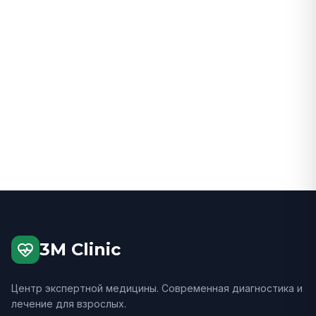
2014
Лечебный факультет — Орловский
государственный университет им. И.С.
Тургенева (–).
2020
Ординатура по кардиологии — ФГБУ ГНЦ
ФМБЦ им. А.И. Бурназяна (–).
3M Clinic
Центр экспертной медицины. Современная диагностика и
лечение для взрослых.