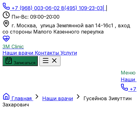
+7 (968) 003-06-02
8(495) 109-23-03
|
|
Пн–Вс: 09:00–20:00
г. Москва, улица Землянной вал 14-16с1 , вход
со стороны Малого Казенного переулка
3M Clinic
Наши врачи
Контакты
Услуги
Записаться
Меню
Наши 
+7 
Главная
Наши врачи
Гусейнов Зияуттин
Захарович