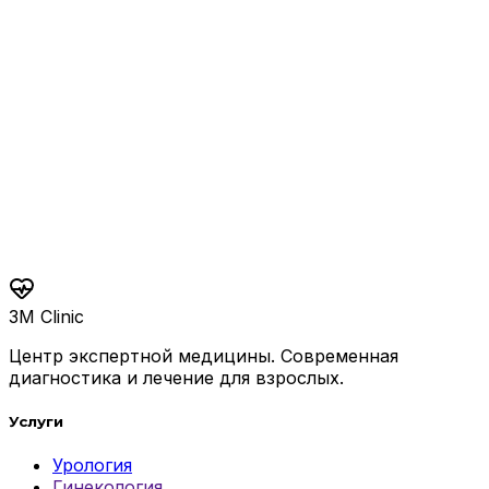
Удаление папиллом
Папиллом-удаление
1000
Пластика уздечки крайней плоти
Пластика-уздечки
16000
3M Clinic
Центр экспертной медицины. Современная
диагностика и лечение для взрослых.
Услуги
Урология
Гинекология